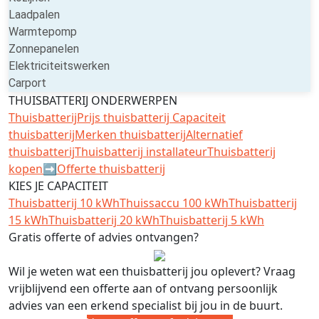
Laadpalen
Warmtepomp
Zonnepanelen
Elektriciteitswerken
Carport
THUISBATTERIJ ONDERWERPEN
Thuisbatterij
Prijs thuisbatterij
Capaciteit
thuisbatterij
Merken thuisbatterij
Alternatief
thuisbatterij
Thuisbatterij installateur
Thuisbatterij
kopen
➡️Offerte thuisbatterij
KIES JE CAPACITEIT
Thuisbatterij 10 kWh
Thuissaccu 100 kWh
Thuisbatterij
15 kWh
Thuisbatterij 20 kWh
Thuisbatterij 5 kWh
Gratis offerte of advies ontvangen?
Wil je weten wat een thuisbatterij jou oplevert? Vraag
vrijblijvend een offerte aan of ontvang persoonlijk
advies van een erkend specialist bij jou in de buurt.